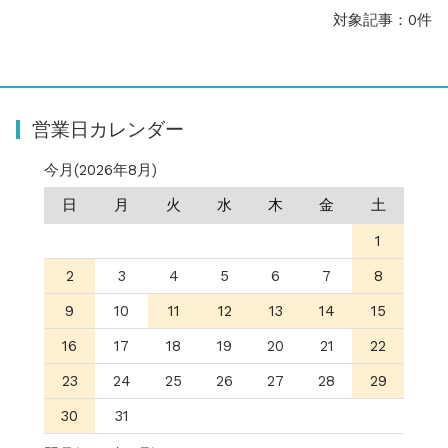
お知らせ
2025.8.24
対象記事：0件
問い合わせ停止期間のご案内...
お知らせ
2026.4.9
2026年GW営業について...
お知らせ
2026.3.4
営業日カレンダー
【中東情勢の影響】貨物配送遅れの可能性...
お知らせ
2026.1.6
今月(2026年8月)
送料改定について...
お知らせ
2025.11.19
日
月
火
水
木
金
土
年末年始の営業について【2025-202...
1
お知らせ
2025.8.24
問い合わせ停止期間のご案内...
2
3
4
5
6
7
8
9
10
11
12
13
14
15
16
17
18
19
20
21
22
23
24
25
26
27
28
29
30
31