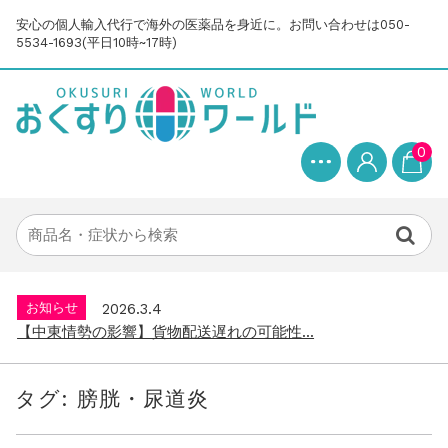
安心の個人輸入代行で海外の医薬品を身近に。お問い合わせは050-
5534-1693(平日10時~17時)
0
お知らせ
2025.8.24
問い合わせ停止期間のご案内...
お知らせ
2026.4.9
2026年GW営業について...
お知らせ
2026.3.4
【中東情勢の影響】貨物配送遅れの可能性...
お知らせ
2026.1.6
送料改定について...
タグ:
膀胱・尿道炎
お知らせ
2025.11.19
年末年始の営業について【2025-202...