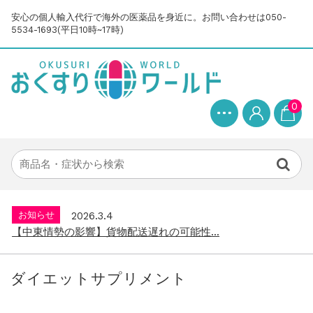
安心の個人輸入代行で海外の医薬品を身近に。お問い合わせは050-
5534-1693(平日10時~17時)
0
お知らせ
2025.8.24
問い合わせ停止期間のご案内...
お知らせ
2026.4.9
2026年GW営業について...
お知らせ
2026.3.4
【中東情勢の影響】貨物配送遅れの可能性...
お知らせ
2026.1.6
送料改定について...
ダイエットサプリメント
お知らせ
2025.11.19
年末年始の営業について【2025-202...