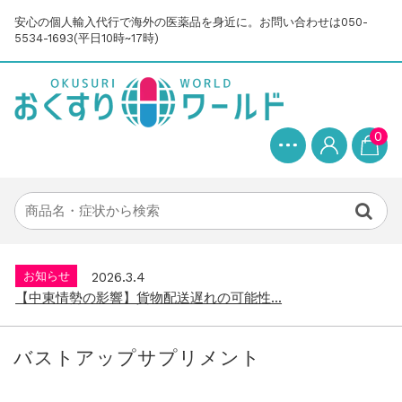
安心の個人輸入代行で海外の医薬品を身近に。お問い合わせは050-
5534-1693(平日10時~17時)
0
お知らせ
2025.8.24
問い合わせ停止期間のご案内...
お知らせ
2026.4.9
2026年GW営業について...
お知らせ
2026.3.4
【中東情勢の影響】貨物配送遅れの可能性...
お知らせ
2026.1.6
送料改定について...
バストアップサプリメント
お知らせ
2025.11.19
年末年始の営業について【2025-202...