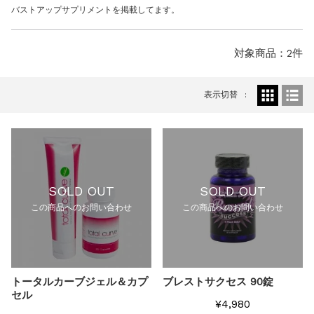
お知らせ
2025.8.24
バストアップサプリメントを掲載してます。
問い合わせ停止期間のご案内...
お知らせ
2026.4.9
対象商品：2件
2026年GW営業について...
お知らせ
2026.3.4
【中東情勢の影響】貨物配送遅れの可能性...
表示切替
お知らせ
2026.1.6
送料改定について...
お知らせ
2025.11.19
年末年始の営業について【2025-202...
お知らせ
2025.8.24
SOLD OUT
SOLD OUT
問い合わせ停止期間のご案内...
この商品へのお問い合わせ
この商品へのお問い合わせ
トータルカーブジェル＆カプ
ブレストサクセス 90錠
セル
¥4,980