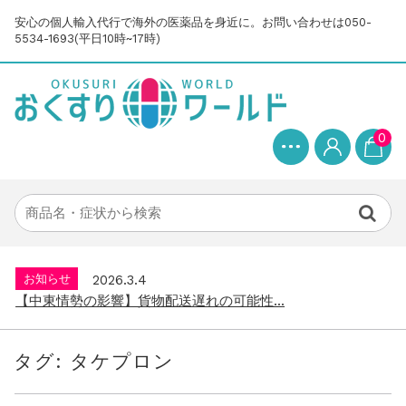
安心の個人輸入代行で海外の医薬品を身近に。お問い合わせは050-
5534-1693(平日10時~17時)
0
お知らせ
2025.8.24
問い合わせ停止期間のご案内...
お知らせ
2026.4.9
2026年GW営業について...
お知らせ
2026.3.4
【中東情勢の影響】貨物配送遅れの可能性...
お知らせ
2026.1.6
送料改定について...
タグ:
タケプロン
お知らせ
2025.11.19
年末年始の営業について【2025-202...