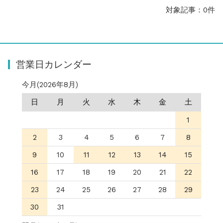
お知らせ
2025.8.24
対象記事：0件
問い合わせ停止期間のご案内...
お知らせ
2026.4.9
2026年GW営業について...
お知らせ
2026.3.4
営業日カレンダー
【中東情勢の影響】貨物配送遅れの可能性...
お知らせ
2026.1.6
今月(2026年8月)
送料改定について...
お知らせ
2025.11.19
日
月
火
水
木
金
土
年末年始の営業について【2025-202...
1
お知らせ
2025.8.24
問い合わせ停止期間のご案内...
2
3
4
5
6
7
8
9
10
11
12
13
14
15
16
17
18
19
20
21
22
23
24
25
26
27
28
29
30
31