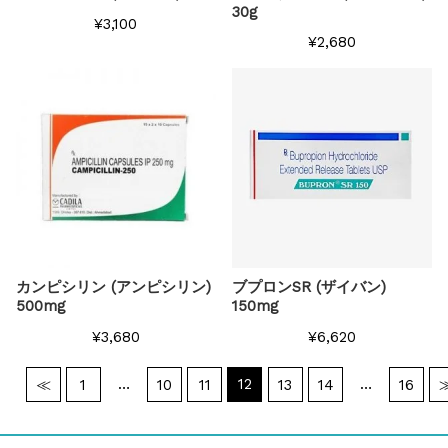
30g
¥3,100
¥2,680
カンピシリン (アンピシリン)
ブプロンSR (ザイバン)
500mg
150mg
¥3,680
¥6,620
…
12
…
≪
1
10
11
13
14
16