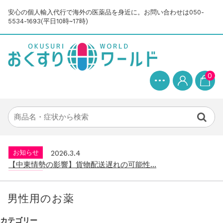
安心の個人輸入代行で海外の医薬品を身近に。お問い合わせは050-
5534-1693(平日10時~17時)
0
お知らせ
2025.8.24
問い合わせ停止期間のご案内...
お知らせ
2026.4.9
2026年GW営業について...
お知らせ
2026.3.4
【中東情勢の影響】貨物配送遅れの可能性...
お知らせ
2026.1.6
送料改定について...
お知らせ
2025.11.19
年末年始の営業について【2025-202...
男性用のお薬
お知らせ
2025.8.24
問い合わせ停止期間のご案内...
カテゴリー