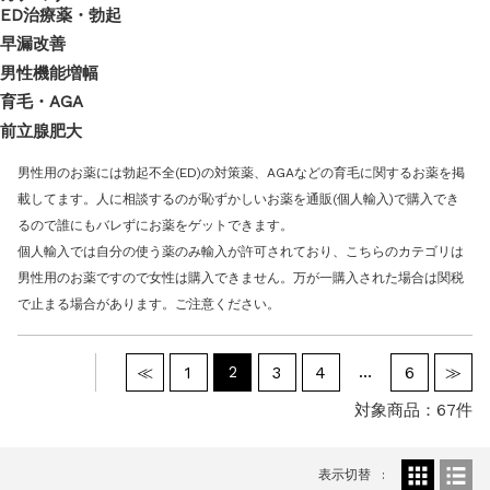
お知らせ
2026.4.9
ED治療薬・勃起
2026年GW営業について...
早漏改善
お知らせ
2026.3.4
男性機能増幅
【中東情勢の影響】貨物配送遅れの可能性...
育毛・AGA
お知らせ
2026.1.6
前立腺肥大
送料改定について...
お知らせ
2025.11.19
男性用のお薬には勃起不全(ED)の対策薬、AGAなどの育毛に関するお薬を掲
年末年始の営業について【2025-202...
載してます。人に相談するのが恥ずかしいお薬を通販(個人輸入)で購入でき
お知らせ
2025.8.24
るので誰にもバレずにお薬をゲットできます。
問い合わせ停止期間のご案内...
個人輸入では自分の使う薬のみ輸入が許可されており、こちらのカテゴリは
男性用のお薬ですので女性は購入できません。万が一購入された場合は関税
で止まる場合があります。ご注意ください。
2
…
≪
1
3
4
6
≫
対象商品：67件
表示切替