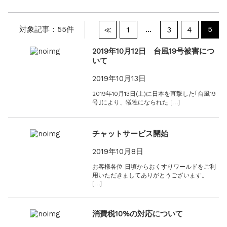
2026年GW営業について...
お知らせ
2026.3.4
対象記事：55件
…
5
≪
1
3
4
【中東情勢の影響】貨物配送遅れの可能性...
お知らせ
2026.1.6
2019年10月12日 台風19号被害につ
送料改定について...
いて
お知らせ
2025.11.19
2019年10月13日
年末年始の営業について【2025-202...
2019年10月13日(土)に日本を直撃した｢台風19
お知らせ
2025.8.24
号｣により、犠牲になられた […]
問い合わせ停止期間のご案内...
チャットサービス開始
2019年10月8日
お客様各位 日頃からおくすりワールドをご利
用いただきましてありがとうございます。
[…]
消費税10%の対応について