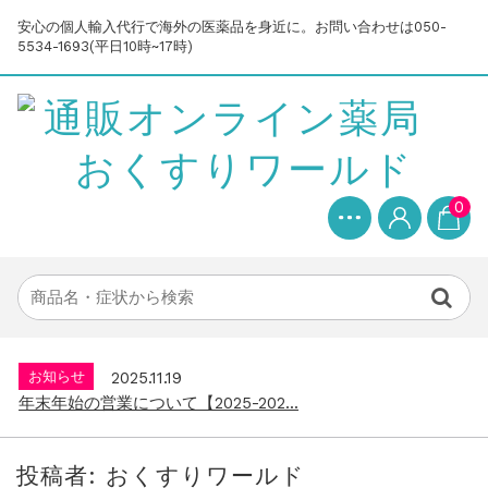
安心の個人輸入代行で海外の医薬品を身近に。お問い合わせは050-
5534-1693(平日10時~17時)
お知らせ
2025.8.24
問い合わせ停止期間のご案内...
0
お知らせ
2026.4.9
2026年GW営業について...
お知らせ
2026.3.4
【中東情勢の影響】貨物配送遅れの可能性...
お知らせ
2026.1.6
送料改定について...
お知らせ
2025.11.19
年末年始の営業について【2025-202...
お知らせ
2025.8.24
問い合わせ停止期間のご案内...
投稿者:
おくすりワールド
お知らせ
2026.4.9