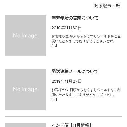
お知らせ
2025.8.24
対象記事：5件
問い合わせ停止期間のご案内...
お知らせ
2026.4.9
年末年始の営業について
2026年GW営業について...
2019年11月30日
お知らせ
2026.3.4
【中東情勢の影響】貨物配送遅れの可能性...
お客様各位 平素からおくすりワールドをご贔
屓いただきましてありがとうございます。
お知らせ
2026.1.6
[…]
送料改定について...
お知らせ
2025.11.19
年末年始の営業について【2025-202...
発送連絡メールについて
お知らせ
2025.8.24
問い合わせ停止期間のご案内...
2019年11月27日
お客様各位 日頃からおくすりワールドをご利
用いただきましてありがとうございます。
[…]
インド便【11月情報】