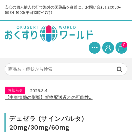
安心の個人輸入代行で海外の医薬品を身近に。お問い合わせは050-
5534-1693(平日10時~17時)
0
お知らせ
2025.8.24
問い合わせ停止期間のご案内...
お知らせ
2026.4.9
2026年GW営業について...
お知らせ
2026.3.4
【中東情勢の影響】貨物配送遅れの可能性...
お知らせ
2026.1.6
送料改定について...
お知らせ
2025.11.19
年末年始の営業について【2025-202...
デュゼラ (サインバルタ)
お知らせ
2025.8.24
20mg/30mg/60mg
問い合わせ停止期間のご案内...