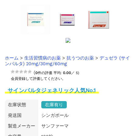
ホーム
>
生活習慣病のお薬
>
抗うつのお薬
>
デュゼラ (サイ
ンバルタ) 20mg/30mg/60mg
(
0
件の評価 平均:
0.00
／ 5)
会員登録して評価してください。
サインバルタジェネリック人気No.1
在庫状態
在庫有り
発送国
シンガポール
製造メーカー
サンファーマ