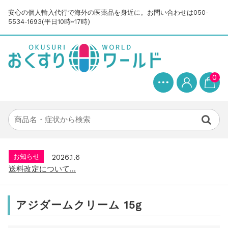
安心の個人輸入代行で海外の医薬品を身近に。お問い合わせは050-
5534-1693(平日10時~17時)
0
お知らせ
2025.8.24
問い合わせ停止期間のご案内...
お知らせ
2026.4.9
2026年GW営業について...
お知らせ
2026.3.4
【中東情勢の影響】貨物配送遅れの可能性...
お知らせ
2026.1.6
送料改定について...
お知らせ
2025.11.19
年末年始の営業について【2025-202...
アジダームクリーム 15g
お知らせ
2025.8.24
問い合わせ停止期間のご案内...