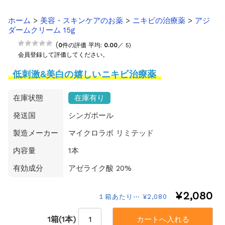
ホーム
>
美容・スキンケアのお薬
>
ニキビの治療薬
>
アジ
ダームクリーム 15g
(
0
件の評価 平均:
0.00
／ 5)
会員登録して評価してください。
低刺激&美白の嬉しいニキビ治療薬
在庫状態
在庫有り
発送国
シンガポール
製造メーカー
マイクロラボ リミテッド
内容量
1本
有効成分
アゼライク酸 20%
¥2,080
１箱あたり⋯ ¥2,080
1箱(1本)