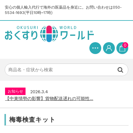
安心の個人輸入代行で海外の医薬品を身近に。お問い合わせは050-
5534-1693(平日10時~17時)
0
お知らせ
2025.8.24
問い合わせ停止期間のご案内...
お知らせ
2026.4.9
2026年GW営業について...
お知らせ
2026.3.4
【中東情勢の影響】貨物配送遅れの可能性...
お知らせ
2026.1.6
送料改定について...
梅毒検査キット
お知らせ
2025.11.19
年末年始の営業について【2025-202...