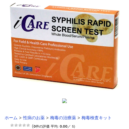
お知らせ
2025.8.24
問い合わせ停止期間のご案内...
お知らせ
2026.4.9
2026年GW営業について...
お知らせ
2026.3.4
【中東情勢の影響】貨物配送遅れの可能性...
お知らせ
2026.1.6
送料改定について...
お知らせ
2025.11.19
年末年始の営業について【2025-202...
お知らせ
2025.8.24
問い合わせ停止期間のご案内...
ホーム
>
性病のお薬
>
梅毒の治療薬
>
梅毒検査キット
(
0
件の評価 平均:
0.00
／ 5)