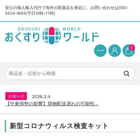
安心の個人輸入代行で海外の医薬品を身近に。お問い合わせは050-
5534-1693(平日10時~17時)
0
お知らせ
2025.8.24
問い合わせ停止期間のご案内...
お知らせ
2026.4.9
2026年GW営業について...
お知らせ
2026.3.4
【中東情勢の影響】貨物配送遅れの可能性...
お知らせ
2026.1.6
送料改定について...
お知らせ
2025.11.19
年末年始の営業について【2025-202...
新型コロナウィルス検査キット
お知らせ
2025.8.24
問い合わせ停止期間のご案内...