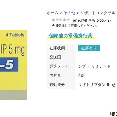
【2025-2026】
ホーム
>
その他
>
リザクト（マクサル
のご案内
(
0
件の評価 平均:
0.00
／ 5)
会員登録して評価してください。
偏頭痛の常備携行薬
在庫状態
在庫有り
発送国
製造メーカー
シプラ リミテッド
内容量
4錠
有効成分
リザトリプタン 5mg
1箱