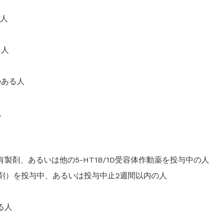
る人
る人
のある人
人
有製剤、あるいは他の5-HT1B/1D受容体作動薬を投与中の人
阻害剤）を投与中、あるいは投与中止2週間以内の人
る人