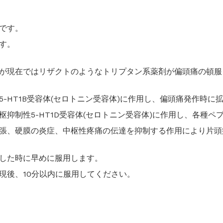
です。
す。
が現在ではリザクトのようなトリプタン系薬剤が偏頭痛の頓服
-HT1B受容体(セロトニン受容体)に作用し、偏頭痛発作時
抑制性5-HT1D受容体(セロトニン受容体)に作用し、各種ペ
張、硬膜の炎症、中枢性疼痛の伝達を抑制する作用により片頭
した時に早めに服用します。
現後、10分以内に服用してください。