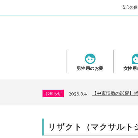
安心の個人
男性用のお薬
女性用
問い合わせ停止期間
お知らせ
2025.8.24
2026年GW営業につ
お知らせ
2026.4.9
【中東情勢の影響】
お知らせ
2026.3.4
送料改定について
お知らせ
2026.1.6
年末年始の営業について
お知らせ
2025.11.19
問い合わせ停止期間
お知らせ
2025.8.24
リザクト（マクサルトジ
2026年GW営業につ
お知らせ
2026.4.9
【中東情勢の影響】
お知らせ
2026.3.4