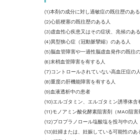
(1)本剤の成分に対し過敏症の既往歴のあ
(2)心筋梗塞の既往歴のある人
(3)虚血性心疾患又はその症状、兆候のあ
(4)異型狭心症（冠動脈攣縮）のある人
(5)脳血管障害や一過性脳虚血発作の既往
(6)末梢血管障害を有する人
(7)コントロールされていない高血圧症の
(8)重度の肝機能障害を有する人
(9)血液透析中の患者
(10)エルゴタミン、エルゴタミン誘導体含
(11)モノアミン酸化酵素阻害剤（MAO
(12)プロプラノロール塩酸塩を投与中の人
(13)妊婦または、妊娠している可能性のあ