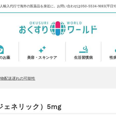
輸入代行で海外の医薬品を身近に。お問い合わせは050-5534-1693(平日10
のお薬
美容・スキンケア
生活習慣病
性
のご案内
いて
貨物配送遅れの可能性
【2025-2026】
のご案内
ェネリック）5mg
いて
貨物配送遅れの可能性