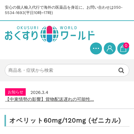
安心の個人輸入代行で海外の医薬品を身近に。お問い合わせは050-
5534-1693(平日10時~17時)
0
お知らせ
2025.8.24
問い合わせ停止期間のご案内...
お知らせ
2026.4.9
2026年GW営業について...
お知らせ
2026.3.4
【中東情勢の影響】貨物配送遅れの可能性...
お知らせ
2026.1.6
送料改定について...
お知らせ
2025.11.19
年末年始の営業について【2025-202...
オベリット60mg/120mg (ゼニカル)
お知らせ
2025.8.24
問い合わせ停止期間のご案内...