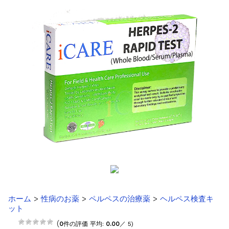
お知らせ
2025.8.24
問い合わせ停止期間のご案内...
お知らせ
2026.4.9
2026年GW営業について...
お知らせ
2026.3.4
【中東情勢の影響】貨物配送遅れの可能性...
お知らせ
2026.1.6
送料改定について...
お知らせ
2025.11.19
年末年始の営業について【2025-202...
お知らせ
2025.8.24
問い合わせ停止期間のご案内...
ホーム
>
性病のお薬
>
ペルペスの治療薬
>
ヘルペス検査キ
ット
(
0
件の評価 平均:
0.00
／ 5)