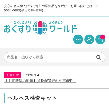
安心の個人輸入代行で海外の医薬品を身近に。お問い合わせは050-
5534-1693(平日10時~17時)
0
お知らせ
2025.8.24
問い合わせ停止期間のご案内...
お知らせ
2026.4.9
2026年GW営業について...
お知らせ
2026.3.4
【中東情勢の影響】貨物配送遅れの可能性...
お知らせ
2026.1.6
送料改定について...
ヘルペス検査キット
お知らせ
2025.11.19
年末年始の営業について【2025-202...