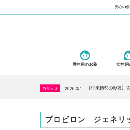
安心の個人
男性用のお薬
女性用
問い合わせ停止期間
お知らせ
2025.8.24
2026年GW営業につ
お知らせ
2026.4.9
【中東情勢の影響】
お知らせ
2026.3.4
送料改定について
お知らせ
2026.1.6
年末年始の営業について
お知らせ
2025.11.19
問い合わせ停止期間
お知らせ
2025.8.24
プロビロン ジェネリッ
2026年GW営業につ
お知らせ
2026.4.9
【中東情勢の影響】
お知らせ
2026.3.4