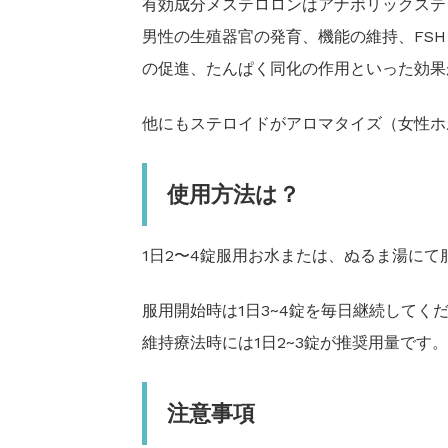
有効成分メステロロンはアナボリックステ
男性の生殖器官の発育、機能の維持、FS
の促進、たんぱく同化の作用といった効果
他にもステロイドがアロマタイズ（女性ホ
使用方法は？
1日2〜4錠服用お水または、ぬるま湯にて
服用開始時は1日3~4錠を毎日継続してく
維持療法時には1日2~3錠が推奨用量です
注意事項