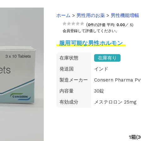
【2025-2026】
ホーム
>
男性用のお薬
>
男性機能増幅
のご案内
(
0
件の評価 平均:
0.00
／ 5)
会員登録して評価してください。
服用可能な男性ホルモン
在庫状態
在庫有り
発送国
インド
製造メーカー
Consern Pharma Pvt
内容量
30錠
有効成分
メステロロン 25mg
1箱(