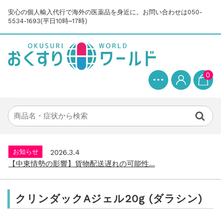
安心の個人輸入代行で海外の医薬品を身近に。お問い合わせは050-
5534-1693(平日10時~17時)
0
お知らせ
2025.8.24
問い合わせ停止期間のご案内...
お知らせ
2026.4.9
2026年GW営業について...
お知らせ
2026.3.4
【中東情勢の影響】貨物配送遅れの可能性...
お知らせ
2026.1.6
送料改定について...
お知らせ
2025.11.19
年末年始の営業について【2025-202...
クリンダックAジェル20g (ダラシン)
お知らせ
2025.8.24
問い合わせ停止期間のご案内...