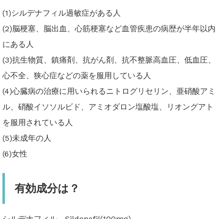
(1)シルデナフィル過敏症がある人
(2)脳梗塞、脳出血、心筋梗塞など血管疾患の病歴が半年以内
にある人
(3)抗生物質、鎮痛剤、抗がん剤、抗不整脈高血圧、低血圧、
心不全、狭心症などの薬を服用している人
(4)心臓病の治療に用いられるニトログリセリン、亜硝酸アミ
ル、硝酸イソソルビド、アミオダロン塩酸塩、リオングアト
を服用されている人
(5)未成年の人
(6)女性
有効成分は？
シルデナフィル、Sildenafil(100mg)