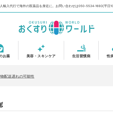
輸入代行で海外の医薬品を身近に。お問い合わせは050-5534-1693(平日10
のお薬
美容・スキンケア
生活習慣病
性
のご案内
いて
貨物配送遅れの可能性
【2025-2026】
のご案内
g
いて
貨物配送遅れの可能性