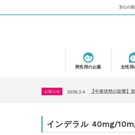
安心の個人
男性用のお薬
女性用
問い合わせ停止期間
お知らせ
2025.8.24
2026年GW営業につ
お知らせ
2026.4.9
【中東情勢の影響】
お知らせ
2026.3.4
送料改定について
お知らせ
2026.1.6
年末年始の営業について
お知らせ
2025.11.19
問い合わせ停止期間
お知らせ
2025.8.24
インデラル 40mg/10m
2026年GW営業につ
お知らせ
2026.4.9
【中東情勢の影響】
お知らせ
2026.3.4