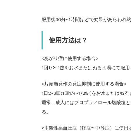
服用後30分~1時間ほどで効果があらわれ
使用方法は？
<あがり症に使用する場合>
1回1/2~1錠をお水またはぬるま湯にて服
<片頭痛発作の発症抑制に使用する場合>
1日2~3回(1回1/4~1/2錠)をお水また
通常、成人にはプロプラノロール塩酸塩とし
る。
<本態性高血圧症（軽症〜中等症）に使用