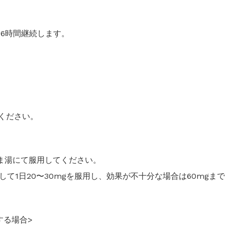
約6時間継続します。
用ください。
はぬるま湯にて服用してください。
て1日20〜30mgを服用し、効果が不十分な場合は60mgま
する場合>