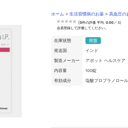
【2025-2026】
ホーム
>
生活習慣病のお薬
>
高血圧の
のご案内
(
0
件の評価 平均:
0.00
／ 5)
会員登録して評価してください。
在庫状態
廃盤
発送国
インド
製造メーカー
アボット ヘルスケア
内容量
100錠
有効成分
塩酸プロプラノロー