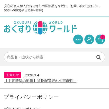
安心の個人輸入代行で海外の医薬品を身近に。お問い合わせは050-
5534-1693(平日10時~17時)
0
お知らせ
2025.8.24
問い合わせ停止期間のご案内...
お知らせ
2026.4.9
2026年GW営業について...
お知らせ
2026.3.4
【中東情勢の影響】貨物配送遅れの可能性...
お知らせ
2026.1.6
送料改定について...
お知らせ
2025.11.19
年末年始の営業について【2025-202...
プライバシーポリシー
お知らせ
2025.8.24
問い合わせ停止期間のご案内...