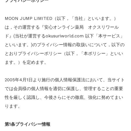
プライバシーポリシー
お知らせ
2026.4.9
2026年GW営業について...
お知らせ
2026.3.4
MOON JUMP LIMITED（以下，「当社」といいます。）
【中東情勢の影響】貨物配送遅れの可能性...
は，その運営する『安心オンライン薬局 オクスリワール
お知らせ
2026.1.6
ド』(当社が運営するokusuriworld.com 以下「本サービス」
送料改定について...
といいます。)のプライバシー情報の取扱いについて，以下の
お知らせ
2025.11.19
年末年始の営業について【2025-202...
とおりプライバシーポリシー（以下，「本ポリシー」といい
お知らせ
2025.8.24
ます。）を定めます。
問い合わせ停止期間のご案内...
2005年4月1日より施行の個人情報保護法において、当サイト
では会員様の個人情報を適切に保護し、管理することの重要
性を厳しく認識し、今後さらにその徹底、強化に努めてまい
ります。
第
1
条
プライバシー情報