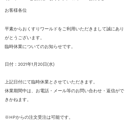
お知らせ
2025.8.24
問い合わせ停止期間のご案内...
お客様各位
お知らせ
2026.4.9
2026年GW営業について...
平素からおくすりワールドをご利用いただきまして誠にあり
お知らせ
2026.3.4
がとうございます。
【中東情勢の影響】貨物配送遅れの可能性...
お知らせ
2026.1.6
臨時休業についてのお知らせです。
送料改定について...
お知らせ
2025.11.19
日付：2021年1月20日(水)
年末年始の営業について【2025-202...
お知らせ
2025.8.24
問い合わせ停止期間のご案内...
上記日付にて臨時休業とさせていただきます。
休業期間中は、お電話・メール等のお問い合わせ・返信がで
きかねます。
※HPからの注文受注は可能です。