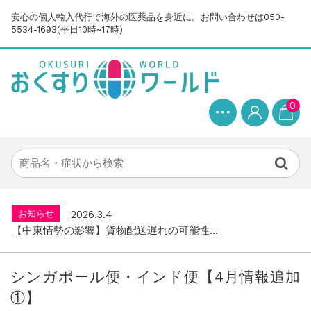
安心の個人輸入代行で海外の医薬品を身近に。お問い合わせは050-
5534-1693(平日10時~17時)
0
お知らせ
2025.8.24
問い合わせ停止期間のご案内...
お知らせ
2026.4.9
2026年GW営業について...
お知らせ
2026.3.4
【中東情勢の影響】貨物配送遅れの可能性...
お知らせ
2026.1.6
送料改定について...
シンガポール便・インド便【4月情報追加
お知らせ
2025.11.19
①】
年末年始の営業について【2025-202...