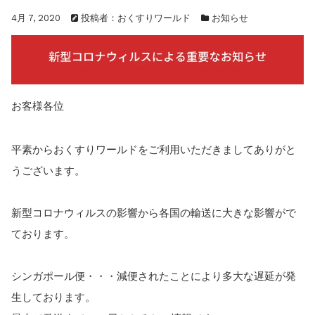
お知らせ
2025.8.24
4月 7, 2020
投稿者：おくすりワールド
お知らせ
問い合わせ停止期間のご案内...
お知らせ
2026.4.9
2026年GW営業について...
お知らせ
2026.3.4
【中東情勢の影響】貨物配送遅れの可能性...
お客様各位
お知らせ
2026.1.6
送料改定について...
お知らせ
2025.11.19
平素からおくすりワールドをご利用いただきましてありがと
年末年始の営業について【2025-202...
うございます。
お知らせ
2025.8.24
問い合わせ停止期間のご案内...
新型コロナウィルスの影響から各国の輸送に大きな影響がで
ております。
シンガポール便・・・減便されたことにより多大な遅延が発
生しております。