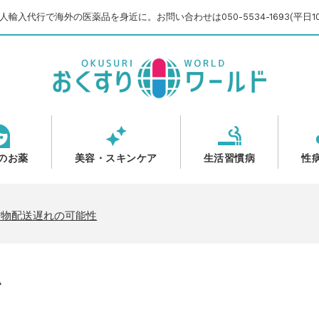
輸入代行で海外の医薬品を身近に。お問い合わせは050-5534-1693(平日10
のお薬
美容・スキンケア
生活習慣病
性
のご案内
いて
貨物配送遅れの可能性
【2025-2026】
ム
のご案内
いて
貨物配送遅れの可能性