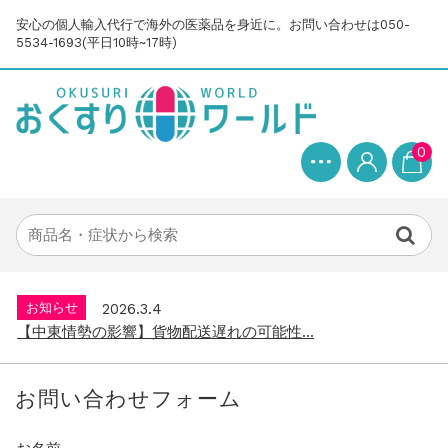
安心の個人輸入代行で海外の医薬品を身近に。お問い合わせは050-
5534-1693(平日10時~17時)
0
お知らせ
2025.8.24
問い合わせ停止期間のご案内...
お知らせ
2026.4.9
2026年GW営業について...
お知らせ
2026.3.4
【中東情勢の影響】貨物配送遅れの可能性...
お知らせ
2026.1.6
送料改定について...
お問い合わせフォーム
お知らせ
2025.11.19
年末年始の営業について【2025-202...