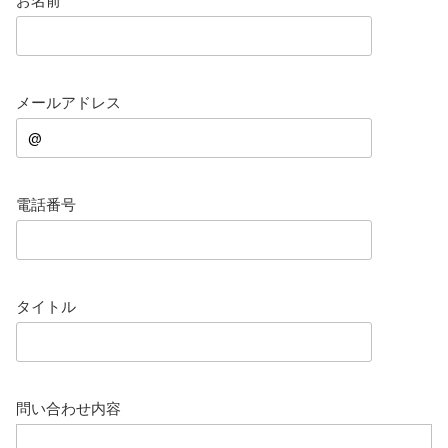
お名前
お知らせ
2025.8.24
問い合わせ停止期間のご案内...
お知らせ
2026.4.9
2026年GW営業について...
メールアドレス
お知らせ
2026.3.4
【中東情勢の影響】貨物配送遅れの可能性...
お知らせ
2026.1.6
送料改定について...
お知らせ
2025.11.19
電話番号
年末年始の営業について【2025-202...
お知らせ
2025.8.24
問い合わせ停止期間のご案内...
タイトル
問い合わせ内容